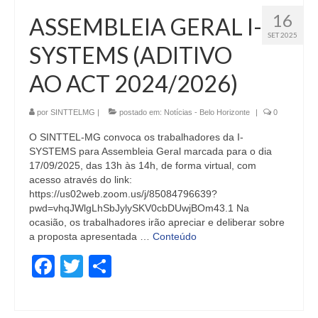
16
ASSEMBLEIA GERAL I-
SET 2025
SYSTEMS (ADITIVO
AO ACT 2024/2026)
por
SINTTELMG
|
postado em:
Notícias - Belo Horizonte
|
0
O SINTTEL-MG convoca os trabalhadores da I-
SYSTEMS para Assembleia Geral marcada para o dia
17/09/2025, das 13h às 14h, de forma virtual, com
acesso através do link:
https://us02web.zoom.us/j/85084796639?
pwd=vhqJWlgLhSbJylySKV0cbDUwjBOm43.1 Na
ocasião, os trabalhadores irão apreciar e deliberar sobre
a proposta apresentada …
Conteúdo
Facebook
Twitter
Share