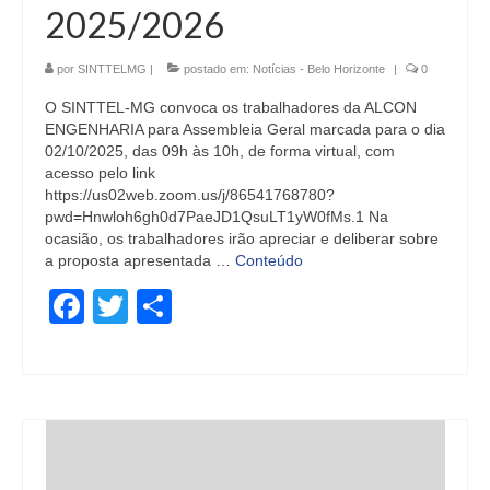
2025/2026
por
SINTTELMG
|
postado em:
Notícias - Belo Horizonte
|
0
O SINTTEL-MG convoca os trabalhadores da ALCON
ENGENHARIA para Assembleia Geral marcada para o dia
02/10/2025, das 09h às 10h, de forma virtual, com
acesso pelo link
https://us02web.zoom.us/j/86541768780?
pwd=Hnwloh6gh0d7PaeJD1QsuLT1yW0fMs.1 Na
ocasião, os trabalhadores irão apreciar e deliberar sobre
a proposta apresentada …
Conteúdo
Facebook
Twitter
Share