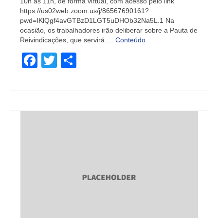
10h às 11h, de forma virtual, com acesso pelo link
https://us02web.zoom.us/j/86567690161?
pwd=IKlQgf4avGTBzD1LGT5uDHOb32Na5L.1 Na
ocasião, os trabalhadores irão deliberar sobre a Pauta de
Reivindicações, que servirá …
Conteúdo
Facebook
Twitter
Share