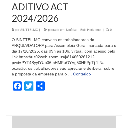
ADITIVO ACT
2024/2026
por
SINTTELMG
|
postado em:
Notícias - Belo Horizonte
|
0
O SINTTEL-MG convoca os trabalhadores da
ARQUIA/DATORA para Assembleia Geral marcada para o
dia 17/10/2025, das 09h às 10h, virtual, com acesso pelo
link https://us02web.zoom.us/j/81466026121?
pwd=PYT4SyyIYUb36mHMFuOYVg50HKPpTj.1 Na
ocasião, os trabalhadores vão apreciar e deliberar sobre
a proposta da empresa para o …
Conteúdo
Facebook
Twitter
Share