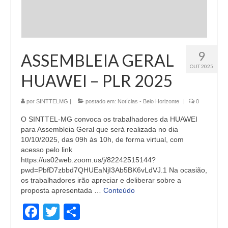
9
ASSEMBLEIA GERAL
OUT 2025
HUAWEI – PLR 2025
por
SINTTELMG
|
postado em:
Notícias - Belo Horizonte
|
0
O SINTTEL-MG convoca os trabalhadores da HUAWEI
para Assembleia Geral que será realizada no dia
10/10/2025, das 09h às 10h, de forma virtual, com
acesso pelo link
https://us02web.zoom.us/j/82242515144?
pwd=PbfD7zbbd7QHUEaNjI3Ab5BK6vLdVJ.1 Na ocasião,
os trabalhadores irão apreciar e deliberar sobre a
proposta apresentada …
Conteúdo
Facebook
Twitter
Share