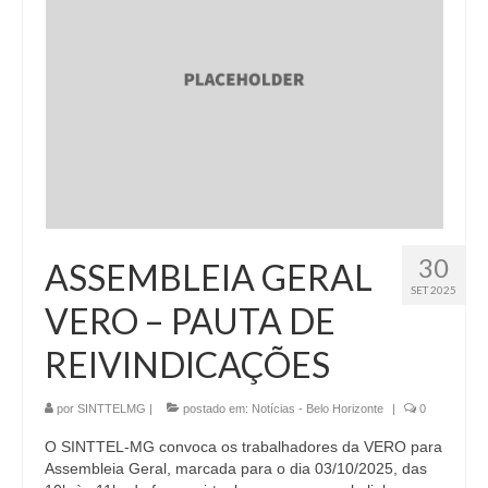
30
ASSEMBLEIA GERAL
SET 2025
VERO – PAUTA DE
REIVINDICAÇÕES
por
SINTTELMG
|
postado em:
Notícias - Belo Horizonte
|
0
O SINTTEL-MG convoca os trabalhadores da VERO para
Assembleia Geral, marcada para o dia 03/10/2025, das