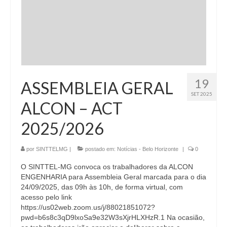
19
ASSEMBLEIA GERAL
SET 2025
ALCON – ACT
2025/2026
por
SINTTELMG
|
postado em:
Notícias - Belo Horizonte
|
0
O SINTTEL-MG convoca os trabalhadores da ALCON
ENGENHARIA para Assembleia Geral marcada para o dia
24/09/2025, das 09h às 10h, de forma virtual, com
acesso pelo link
https://us02web.zoom.us/j/88021851072?
pwd=b6s8c3qD9lxoSa9e32W3sXjrHLXHzR.1 Na ocasião,