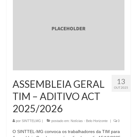
13
ASSEMBLEIA GERAL
OUT 2025
TIM – ADITIVO ACT
2025/2026
por
SINTTELMG
|
postado em:
Notícias - Belo Horizonte
|
0
O SINTTEL-MG convoca os trabalhadores da TIM para