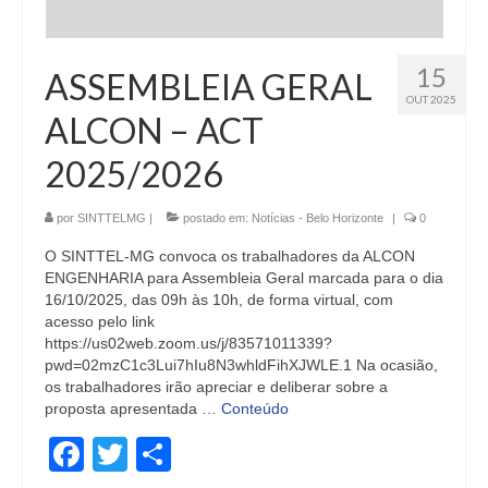
15
ASSEMBLEIA GERAL
OUT 2025
ALCON – ACT
2025/2026
por
SINTTELMG
|
postado em:
Notícias - Belo Horizonte
|
0
O SINTTEL-MG convoca os trabalhadores da ALCON
ENGENHARIA para Assembleia Geral marcada para o dia
16/10/2025, das 09h às 10h, de forma virtual, com
acesso pelo link
https://us02web.zoom.us/j/83571011339?
pwd=02mzC1c3Lui7hIu8N3whldFihXJWLE.1 Na ocasião,
os trabalhadores irão apreciar e deliberar sobre a
proposta apresentada …
Conteúdo
Facebook
Twitter
Share