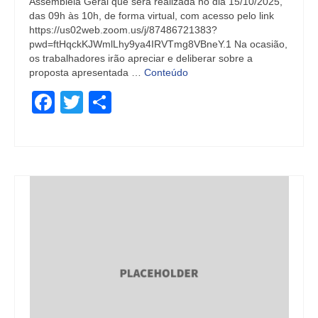
Assembleia Geral que será realizada no dia 15/10/2025,
das 09h às 10h, de forma virtual, com acesso pelo link
https://us02web.zoom.us/j/87486721383?
pwd=ftHqckKJWmlLhy9ya4IRVTmg8VBneY.1 Na ocasião,
os trabalhadores irão apreciar e deliberar sobre a
proposta apresentada …
Conteúdo
Facebook
Twitter
Share