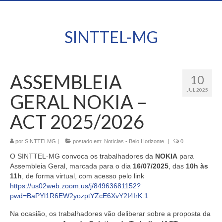
SINTTEL-MG
ASSEMBLEIA
10
JUL 2025
GERAL NOKIA –
ACT 2025/2026
por
SINTTELMG
|
postado em:
Notícias - Belo Horizonte
|
0
O SINTTEL-MG convoca os trabalhadores da
NOKIA
para
Assembleia Geral, marcada para o dia
16/07/2025
, das
10h às
11h
, de forma virtual, com acesso pelo link
https://us02web.zoom.us/j/84963681152?
pwd=BaPYl1R6EW2yozptYZcE6XvY2I4IrK.1
Na ocasião, os trabalhadores vão deliberar sobre a proposta da