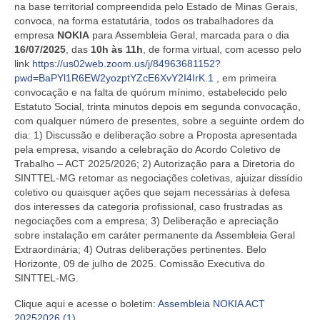
na base territorial compreendida pelo Estado de Minas Gerais,
convoca, na forma estatutária, todos os trabalhadores da
empresa
NOKIA
para Assembleia Geral, marcada para o dia
16/07/2025
, das
10h às 11h
, de forma virtual, com acesso pelo
link
https://us02web.zoom.us/j/84963681152?
pwd=BaPYl1R6EW2yozptYZcE6XvY2I4IrK.1
,
em primeira
convocação e na falta de quórum mínimo, estabelecido pelo
Estatuto Social, trinta minutos depois em segunda convocação,
com qualquer número de presentes, sobre a seguinte ordem do
dia: 1) Discussão e deliberação sobre a Proposta apresentada
pela empresa, visando a celebração do Acordo Coletivo de
Trabalho – ACT 2025/2026; 2) Autorização para a Diretoria do
SINTTEL-MG retomar as negociações coletivas, ajuizar dissídio
coletivo ou quaisquer ações que sejam necessárias à defesa
dos interesses da categoria profissional, caso frustradas as
negociações com a empresa; 3) Deliberação e apreciação
sobre instalação em caráter permanente da Assembleia Geral
Extraordinária; 4) Outras deliberações pertinentes. Belo
Horizonte,
09 de julho de 2025. Comissão Executiva do
SINTTEL-MG.
Clique aqui e acesse o boletim:
Assembleia NOKIA ACT
20252026 (1)