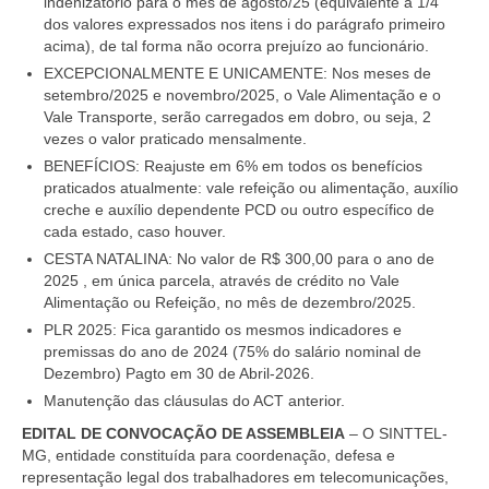
indenizatório para o mês de agosto/25 (equivalente a 1/4
dos valores expressados nos itens i do parágrafo primeiro
acima), de tal forma não ocorra prejuízo ao funcionário.
EXCEPCIONALMENTE E UNICAMENTE:
Nos meses de
setembro/2025 e novembro/2025, o Vale Alimentação e o
Vale Transporte, serão carregados em dobro, ou seja, 2
vezes o valor praticado mensalmente.
BENEFÍCIOS:
Reajuste em 6% em todos os benefícios
praticados atualmente: vale refeição ou alimentação, auxílio
creche e auxílio dependente PCD ou outro específico de
cada estado, caso houver.
CESTA NATALINA:
No valor de R$ 300,00 para o ano de
2025 , em única parcela, através de crédito no Vale
Alimentação ou Refeição, no mês de dezembro/2025.
PLR 2025:
Fica garantido os mesmos indicadores e
premissas do ano de 2024 (75% do salário nominal de
Dezembro) Pagto em 30 de Abril-2026.
Manutenção das cláusulas do ACT anterior.
EDITAL DE CONVOCAÇÃO DE ASSEMBLEIA
– O SINTTEL-
MG
, entidade constituída para coordenação, defesa e
representação legal dos trabalhadores em telecomunicações,