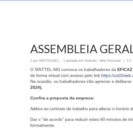
ASSEMBLEIA GERAL
por
SINTTELMG
|
postado em:
Notícias - Belo Horizonte
|
0
O SINTTEL-MG convoca os trabalhadores da
EFICAZ
de forma virtual com acesso pelo link
https://us02w
Na ocasião, os trabalhadores irão apreciar e delibera
2024).
Confira a proposta da empresa:
Aditivo ao contrato de trabalho para alterar o horário
Dar o “de acordo” para reduzir estes 60 minutos de i
formalmente.