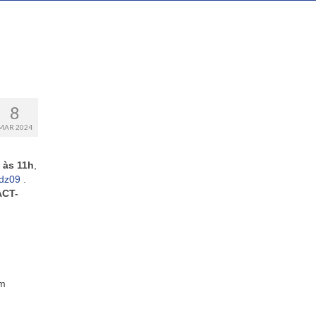
8
MAR 2024
 às 11h
,
dz09
.
ACT-
em