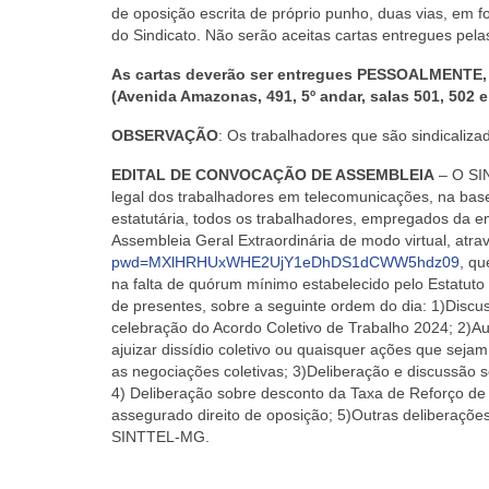
de oposição escrita de próprio punho, duas vias, em 
do Sindicato. Não serão aceitas cartas entregues pela
As cartas deverão ser entregues
PESSOALMENTE
(Avenida Amazonas, 491, 5º andar, salas 501, 502 e
OBSERVAÇÃO
: Os trabalhadores que são sindicaliz
EDITAL DE CONVOCAÇÃO DE ASSEMBLEIA
– O SIN
legal dos trabalhadores em telecomunicações, na base
estatutária, todos os trabalhadores, empregados da 
Assembleia Geral Extraordinária de modo virtual, atra
pwd=MXlHRHUxWHE2UjY1eDhDS1dCWW5hdz09
, qu
na falta de quórum mínimo estabelecido pelo Estatut
de presentes, sobre a seguinte ordem do dia: 1)Disc
celebração do Acordo Coletivo de Trabalho 2024; 2)A
ajuizar dissídio coletivo ou quaisquer ações que sejam
as negociações coletivas; 3)Deliberação e discussão 
4) Deliberação sobre desconto da Taxa de Reforço de 
assegurado direito de oposição; 5)Outras deliberaçõe
SINTTEL-MG.