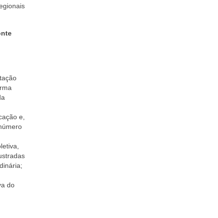
egionais
onte
tação
orma
da
cação e,
 número
etiva,
rustradas
dinária;
va do