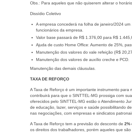
Obs.: Para aqueles que não quiserem alterar o horári
Dissídio Coletivo
A empresa concederá na folha de janeiro/2024 um
funcionários da empresa.
Valor base passará de R$ 1.376,00 para R$ 1.445,
Ajuda de custo Home Office: Aumento de 25%, pas
Manutenção dos valores do vale refeição (R$ 20,2
Manutenção dos valores de auxílio creche e PCD.
Manutenção das demais cláusulas.
TAXA DE REFORÇO
A Taxa de Reforço é um importante instrumento para m
contribuirá para que o SINTTEL-MG prossiga com sua a
oferecidos pelo SINTTEL-MG estão o Atendimento Juríd
de educação, lazer, serviços e saúde possibilitando de
nas negociações, com empresas e sindicatos patronais
A Taxa de Reforço tem a previsão do desconto de
2% 
os direitos dos trabalhadores, porém aqueles que são