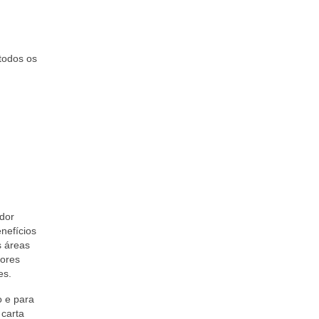
todos os
ador
nefícios
s áreas
dores
es.
o e para
 carta