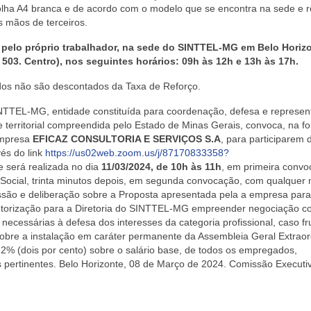
folha A4 branca e de acordo com o modelo que se encontra na sede e r
s mãos de terceiros.
, pelo próprio trabalhador, na sede do SINTTEL-MG em Belo Horiz
 503. Centro), nos seguintes horários:
09h às 12h e 13h às 17h.
ados não são descontados da Taxa de Reforço.
TTEL-MG, entidade constituída para coordenação, defesa e represen
 territorial compreendida pelo Estado de Minas Gerais, convoca, na f
empresa
EFICAZ CONSULTORIA E SERVIÇOS S.A
, para participarem 
vés do link
https://us02web.zoom.us/j/87170833358?
e será realizada no dia
11/03/2024
, de
10h às 11h
, em primeira convo
o Social, trinta minutos depois, em segunda convocação, com qualquer
ussão e deliberação sobre a Proposta apresentada pela a empresa para
utorização para a Diretoria do SINTTEL-MG empreender negociação col
 necessárias à defesa dos interesses da categoria profissional, caso f
sobre a instalação em caráter permanente da Assembleia Geral Extraor
2% (dois por cento) sobre o salário base, de todos os empregados,
s pertinentes. Belo Horizonte, 08 de Março de 2024. Comissão Executi