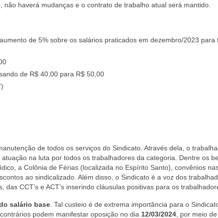
o, não haverá mudanças e o contrato de trabalho atual será mantido.
 aumento de 5% sobre os salários praticados em dezembro/2023 para 
00
sando de R$ 40,00 para R$ 50,00
7)
anutenção de todos os serviços do Sindicato. Através dela, o trabalh
tuação na luta por todos os trabalhadores da categoria. Dentre os be
ico, a Colônia de Férias (localizada no Espírito Santo), convênios na
scontos ao sindicalizado. Além disso, o Sindicato é a voz dos trabalha
, das CCT’s e ACT’s inserindo cláusulas positivas para os trabalhador
do salário base
.
Tal custeio é de extrema importância para o Sindicat
 contrários podem manifestar oposição no dia
12/03/2024
, por meio de