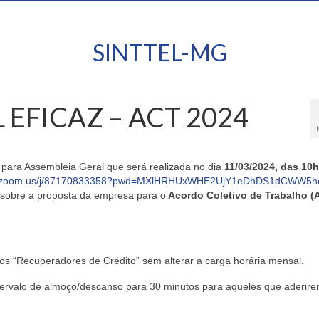
SINTTEL-MG
 EFICAZ – ACT 2024
para Assembleia Geral que será realizada no dia
11/03/2024
, das
10h
eb.zoom.us/j/87170833358?pwd=MXlHRHUxWHE2UjY1eDhDS1dCWW5h
r sobre a proposta da empresa para o
Acordo Coletivo de Trabalho (
 dos “Recuperadores de Crédito” sem alterar a carga horária mensal.
ntervalo de almoço/descanso para 30 minutos para aqueles que aderir