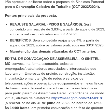
irão apreciar e deliberar sobre a proposta do Sindicato Patronal
para a
Convenção Coletiva de Trabalho (CCT 2023/2024).
Pontos principais da proposta:
REAJUSTE SALARIAL (PISOS E SALÁRIOS)
:
Será
concedido um reajuste de
3,83%
, a partir de agosto de 2023,
sobre os valores praticados em 30/04/2023.
BENEFÍCIOS
: Será concedido reajuste de
4%
, a partir de
agosto de 2023, sobre os valores praticados em 30/04/2023.
Manutenção das demais cláusulas da CCT anterior.
EDITAL DE CONVOCAÇÃO DE ASSEMBLEIA – O SINTTEL-
MG
convoca, na forma estatutária, todos os
empregados/trabalhadores associados e interessados que
laboram em Empresas de projeto, construção, instalação,
implantação e manutenção de redes e serviços de
telecomunicações e operação de equipamentos e meios físicos
de transmissão de sinal e operadores de mesas telefônicas,
para participarem da Assembleia Geral Extraordinária, de modo
virtual, através da plataforma
https://meet.goto.com/256509181
,a realizar-se no dia
31 de julho de 2023
, no horário de
12:00
às 14:00 horas
, em primeira convocação e na falta de quórum