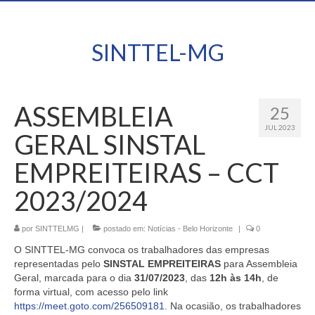
SINTTEL-MG
ASSEMBLEIA
25
JUL 2023
GERAL SINSTAL
EMPREITEIRAS – CCT
2023/2024
por
SINTTELMG
|
postado em:
Notícias - Belo Horizonte
|
0
O SINTTEL-MG convoca os trabalhadores das empresas
representadas pelo
SINSTAL EMPREITEIRAS
para Assembleia
Geral, marcada para o dia
31/07/2023
, das
12h às 14h
,
de
forma virtual
, com acesso pelo link
https://meet.goto.com/256509181
. Na ocasião, os trabalhadores