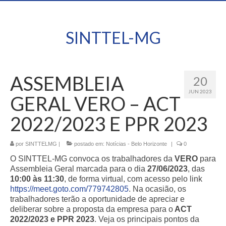
SINTTEL-MG
ASSEMBLEIA
20
JUN 2023
GERAL VERO – ACT
2022/2023 E PPR 2023
por
SINTTELMG
|
postado em:
Notícias - Belo Horizonte
|
0
O SINTTEL-MG convoca os trabalhadores da
VERO
para
Assembleia Geral marcada para o dia
27/06/2023
, das
10:00 às 11:30
, de forma virtual, com acesso pelo link
https://meet.goto.com/779742805
. Na ocasião, os
trabalhadores terão a oportunidade de apreciar e
deliberar sobre a proposta da empresa para o
ACT
2022/2023 e PPR 2023
.
Veja os principais pontos da