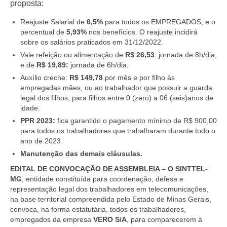
proposta:
Reajuste Salarial de
6,5%
para todos os EMPREGADOS, e o
percentual de
5,93%
nos benefícios.
O reajuste incidirá
sobre os salários praticados em 31/12/2022.
Vale refeição ou alimentação de
R$ 26,53
: jornada de 8h/dia,
e de
R$ 19,89
:
jornada de 6h/dia.
Auxílio creche:
R$ 149,78
por mês e por filho às
empregadas mães, ou ao trabalhador que possuir a guarda
legal dos filhos, para filhos entre 0 (zero) a 06 (seis)anos de
idade.
PPR 2023:
fica garantido o pagamento mínimo de
R$ 900,00
para todos os trabalhadores que trabalharam
durante todo o
ano de 2023.
Manutenção das demais cláusulas.
EDITAL DE CONVOCAÇÃO DE ASSEMBLEIA – O SINTTEL-
MG
, entidade constituída para coordenação, defesa e
representação legal dos trabalhadores em telecomunicações,
na base territorial compreendida pelo Estado de Minas Gerais,
convoca, na forma estatutária, todos os trabalhadores,
empregados da empresa
VERO S/A
, para comparecerem à