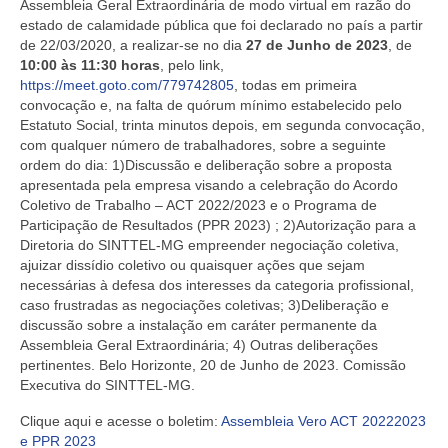
Assembleia Geral Extraordinária de modo virtual em razão do
estado de calamidade pública que foi declarado no país a partir
de 22/03/2020, a realizar-se no dia
27 de Junho de 2023
, de
10:00 às 11:30 horas
, pelo link,
https://meet.goto.com/779742805
, todas em primeira
convocação e, na falta de quórum mínimo estabelecido pelo
Estatuto Social, trinta minutos depois, em segunda convocação,
com qualquer número de trabalhadores, sobre a seguinte
ordem do dia: 1)Discussão e deliberação sobre a proposta
apresentada pela empresa visando a celebração do Acordo
Coletivo de Trabalho – ACT 2022/2023 e o Programa de
Participação de Resultados (PPR 2023) ; 2)Autorização para a
Diretoria do SINTTEL-MG empreender negociação coletiva,
ajuizar dissídio coletivo ou quaisquer ações que sejam
necessárias à defesa dos interesses da categoria profissional,
caso frustradas as negociações coletivas; 3)Deliberação e
discussão sobre a instalação em caráter permanente da
Assembleia Geral Extraordinária; 4) Outras deliberações
pertinentes. Belo Horizonte, 20 de Junho de 2023. Comissão
Executiva do SINTTEL-MG.
Clique aqui e acesse o boletim:
Assembleia Vero ACT 20222023
e PPR 2023