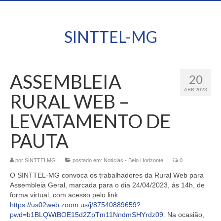
SINTTEL-MG
ASSEMBLEIA
20
ABR 2023
RURAL WEB –
LEVATAMENTO DE
PAUTA
por
SINTTELMG
|
postado em:
Notícias - Belo Horizonte
|
0
O SINTTEL-MG convoca os trabalhadores da
Rural Web
para
Assembleia Geral, marcada para o dia
24/04/2023
, às
14h
, de
forma virtual, com acesso pelo link
https://us02web.zoom.us/j/87540889659?
pwd=b1BLQWtBOE15d2ZpTm11NndmSHYrdz09
. Na ocasião,