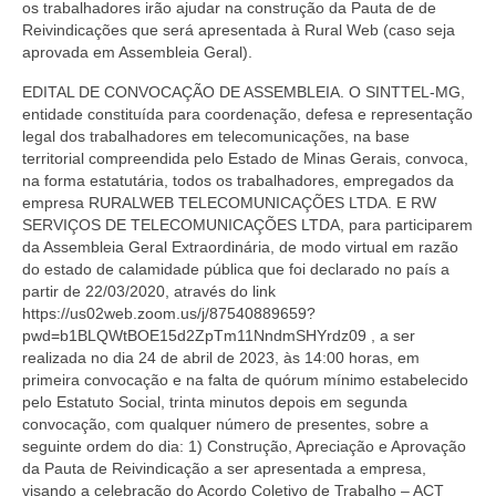
os trabalhadores irão ajudar na construção
da
Pauta de de
Reivindicações
que será apresentada à Rural Web (caso seja
aprovada em Assembleia Geral).
EDITAL DE CONVOCAÇÃO DE ASSEMBLEIA.
O SINTTEL-MG,
entidade constituída para coordenação, defesa e representação
legal dos trabalhadores em telecomunicações, na base
territorial compreendida pelo Estado de Minas Gerais, convoca,
na forma estatutária, todos os trabalhadores, empregados da
empresa
RURALWEB TELECOMUNICAÇÕES LTDA. E RW
SERVIÇOS DE TELECOMUNICAÇÕES LTDA
, para participarem
da Assembleia Geral Extraordinária, de modo virtual em razão
do estado de calamidade pública que foi declarado no país a
partir de 22/03/2020, através do link
https://us02web.zoom.us/j/87540889659?
pwd=b1BLQWtBOE15d2ZpTm11NndmSHYrdz09
, a ser
realizada no dia
24 de abril de 2023
, às
14:00 horas
, em
primeira convocação e na falta de quórum mínimo estabelecido
pelo Estatuto Social, trinta minutos depois em segunda
convocação, com qualquer número de presentes, sobre a
seguinte ordem do dia: 1) Construção, Apreciação e Aprovação
da Pauta de Reivindicação a ser apresentada a empresa,
visando a celebração do Acordo Coletivo de Trabalho – ACT