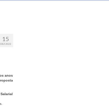
15
DEZ 2022
ios anos
proposta
Salarial
s.