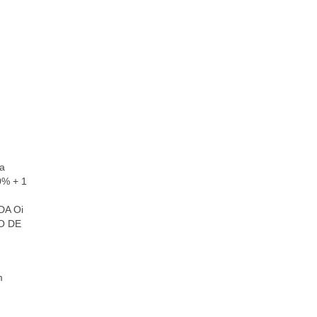
la
0% + 1
DA Oi
O DE
m