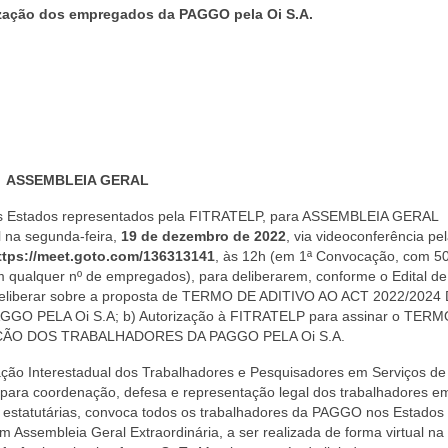
ização dos empregados da PAGGO pela Oi S.A.
ASSEMBLEIA GERAL
 Estados representados pela FITRATELP, para ASSEMBLEIA GERAL
 na segunda-feira,
19 de dezembro de 2022
, via videoconferência pe
ttps://meet.goto.com/136313141
, às
12h (em 1ª Convocação, com 5
m qualquer nº de empregados)
, para deliberarem, conforme o Edital de
 Deliberar sobre a proposta de TERMO DE ADITIVO AO ACT 2022/2024 
 PELA Oi S.A; b) Autorização à FITRATELP para assinar o TERM
ZAÇÃO DOS TRABALHADORES DA PAGGO PELA Oi S.A.
ção Interestadual dos Trabalhadores e Pesquisadores em Serviços de
para coordenação, defesa e representação legal dos trabalhadores e
e estatutárias, convoca todos os trabalhadores da PAGGO nos Estados
ssembleia Geral Extraordinária, a ser realizada de forma virtual na