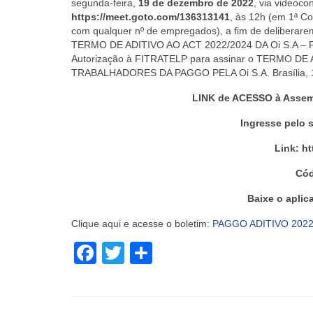
segunda-feira,
19 de dezembro de 2022
, via videoco
https://meet.goto.com/136313141
, às
12h (em 1ª C
com qualquer nº de empregados)
, a fim de deliberar
TERMO DE ADITIVO AO ACT 2022/2024 DA Oi S.A 
Autorização à FITRATELP para assinar o TERMO D
TRABALHADORES DA PAGGO PELA Oi S.A. Brasília, 1
LINK de ACESSO à Assemb
Ingresse pelo 
Link: h
Cód
Baixe o aplic
Clique aqui e acesse o boletim:
PAGGO ADITIVO 202
Facebook
Twitter
Share