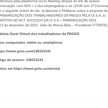
nferência pela plataforma GoTo Meeting através do link de acesso
onvocação, com 50% + 1 dos empregados) e às 12h30 (em 2ª Convoca
em a seguinte ordem do dia: a) Apreciar e Deliberar sobre a proposta de
– PRIMARIZAÇÃO DOS TRABALHADORES DA PAGGO PELA Oi S.A; b)
E ADITIVO AO ACT 2022/2024 DA Oi S.A – PRIMARIZAÇÃO DOS
3 de dezembro de 2022. João de Moura Neto – Presidente FITRATE
leia Geral Virtual dos trabalhadores da PAGGO
seu computador, tablet ou smartphone
ttps://meet.goto.com/136313141
igo de acesso: 136313141
ativo em https://meet.goto.com/instal
2