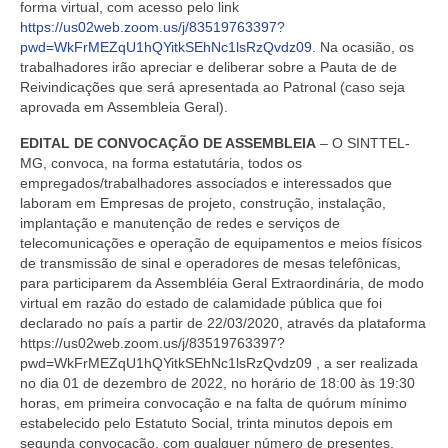
forma virtual, com acesso pelo link
https://us02web.zoom.us/j/83519763397?
pwd=WkFrMEZqU1hQYitkSEhNc1lsRzQvdz09
. Na ocasião, os
trabalhadores irão apreciar e deliberar sobre a
Pauta de de
Reivindicações
que será apresentada
ao
Patronal
(caso seja
aprovada em Assembleia Geral).
EDITAL DE CONVOCAÇÃO DE ASSEMBLEIA
– O SINTTEL-
MG
, convoca, na forma estatutária, todos os
empregados/trabalhadores associados e interessados que
laboram em Empresas de projeto, construção, instalação,
implantação e manutenção de redes e serviços de
telecomunicações e operação de equipamentos e meios físicos
de transmissão de sinal e operadores de mesas telefônicas,
para participarem da Assembléia Geral Extraordinária, de modo
virtual em razão do estado de calamidade pública que foi
declarado no país a partir de 22/03/2020, através da plataforma
https://us02web.zoom.us/j/83519763397?
pwd=WkFrMEZqU1hQYitkSEhNc1lsRzQvdz09
, a ser realizada
no dia
01 de dezembro de 2022
, no horário de
18:00 às 19:30
horas
, em primeira convocação e na falta de quórum mínimo
estabelecido pelo Estatuto Social, trinta minutos depois em
segunda convocação, com qualquer número de presentes,