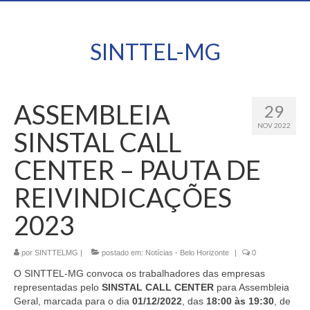
SINTTEL-MG
ASSEMBLEIA
29
NOV 2022
SINSTAL CALL
CENTER – PAUTA DE
REIVINDICAÇÕES
2023
por
SINTTELMG
|
postado em:
Notícias - Belo Horizonte
|
0
O SINTTEL-MG convoca os trabalhadores das empresas
representadas pelo
SINSTAL CALL CENTER
para Assembleia
Geral, marcada para o dia
01/12/2022
, das
18:00 às 19:30
, de