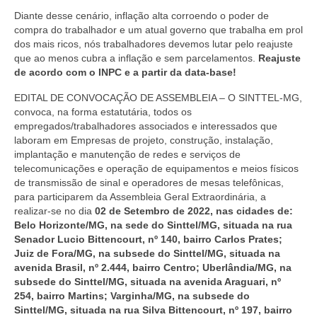
Diante desse cenário, inflação alta corroendo o poder de
compra do trabalhador e um atual governo que trabalha em prol
dos mais ricos, nós trabalhadores devemos lutar pelo reajuste
que ao menos cubra a inflação e sem parcelamentos.
Reajuste
de acordo com o INPC e a partir da data-base!
EDITAL DE CONVOCAÇÃO DE ASSEMBLEIA
– O SINTTEL-MG,
convoca, na forma estatutária, todos os
empregados/trabalhadores associados e interessados que
laboram em Empresas de projeto, construção, instalação,
implantação e manutenção de redes e serviços de
telecomunicações e operação de equipamentos e meios físicos
de transmissão de sinal e operadores de mesas telefônicas,
para participarem da Assembleia Geral Extraordinária, a
realizar-se no dia
02 de Setembro de 2022
, nas cidades de:
Belo Horizonte/MG, na sede do Sinttel/MG, situada na rua
Senador Lucio Bittencourt, nº 140, bairro Carlos Prates;
Juiz de Fora/MG, na subsede do Sinttel/MG, situada na
avenida Brasil, nº 2.444, bairro Centro; Uberlândia/MG, na
subsede do Sinttel/MG, situada na avenida Araguari, nº
254, bairro Martins; Varginha/MG, na subsede do
Sinttel/MG, situada na rua Silva Bittencourt, nº 197, bairro