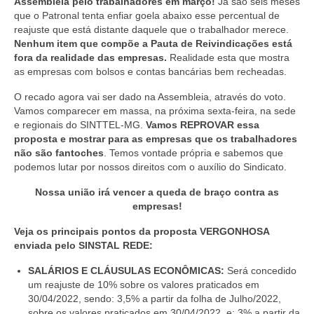
Assembleia pelo trabalhadores em março!
Já são seis meses
que o Patronal tenta enfiar goela abaixo esse percentual de
reajuste que está distante daquele que o trabalhador merece.
Nenhum item que compõe a Pauta de Reivindicações está
fora da realidade das empresas
.
Realidade esta que mostra
as empresas com bolsos e contas bancárias bem recheadas.
O recado agora vai ser dado na Assembleia, através do voto.
Vamos comparecer em massa, na próxima sexta-feira, na sede
e regionais do SINTTEL-MG.
Vamos REPROVAR essa
proposta e mostrar para as empresas que os trabalhadores
não são fantoches
.
Temos vontade própria e sabemos que
podemos lutar por nossos direitos com o auxílio do Sindicato.
Nossa união irá vencer a queda de braço contra as
empresas!
Veja os principais pontos da proposta VERGONHOSA
enviada pelo SINSTAL REDE:
SALÁRIOS E CLÁUSULAS ECONÔMICAS:
Será concedido
um reajuste de 10% sobre os valores praticados em
30/04/2022, sendo: 3,5% a partir da folha de Julho/2022,
sobre os valores praticados em 30/04/2022, e; 3% a partir da