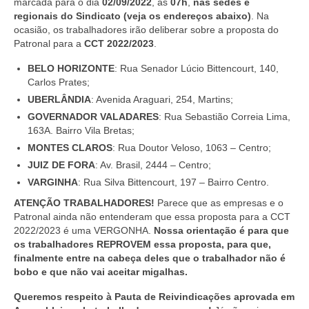
marcada para o dia
02/09/2022
, às
07h
,
nas sedes e
regionais do Sindicato (
veja os endereços abaixo
)
. Na
ocasião, os trabalhadores irão deliberar sobre a proposta do
Patronal para a
CCT 2022/2023
.
BELO HORIZONTE
: Rua Senador Lúcio Bittencourt, 140,
Carlos Prates;
UBERLÂNDIA
:
Avenida Araguari, 254, Martins;
GOVERNADOR VALADARES
:
Rua Sebastião Correia Lima,
163A. Bairro Vila Bretas;
MONTES CLAROS
:
Rua Doutor Veloso, 1063 – Centro;
JUIZ DE FORA
:
Av. Brasil, 2444 – Centro;
VARGINHA
:
Rua Silva Bittencourt, 197 – Bairro Centro.
ATENÇÃO TRABALHADORES!
Parece que as empresas e o
Patronal ainda não entenderam que essa proposta para a CCT
2022/2023 é uma VERGONHA.
Nossa orientação é para que
os trabalhadores REPROVEM essa proposta, para que,
finalmente entre na cabeça deles que o trabalhador não é
bobo e que não vai aceitar migalhas.
Queremos respeito à Pauta de Reivindicações aprovada em