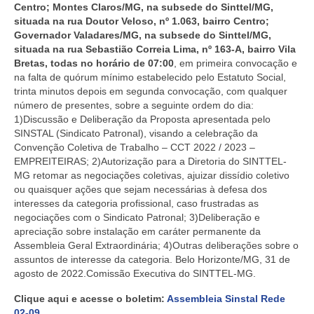
Centro; Montes Claros/MG, na subsede do Sinttel/MG,
situada na rua Doutor Veloso, nº 1.063, bairro Centro;
Governador Valadares/MG, na subsede do Sinttel/MG,
situada na rua Sebastião Correia Lima, nº 163-A, bairro Vila
Bretas
, todas no horário de
07:00
,
em primeira convocação e
na falta de quórum mínimo estabelecido pelo Estatuto Social,
trinta minutos depois em segunda convocação, com qualquer
número de presentes, sobre a seguinte ordem do dia:
1)Discussão e Deliberação da Proposta
apresentada pelo
SINSTAL (Sindicato Patronal), visando a celebração da
Convenção Coletiva de Trabalho – CCT 2022 / 2023 –
EMPREITEIRAS; 2)Autorização para a Diretoria do SINTTEL-
MG retomar as negociações coletivas, ajuizar dissídio coletivo
ou quaisquer ações que sejam necessárias à defesa dos
interesses da categoria profissional, caso frustradas as
negociações com o Sindicato Patronal; 3)Deliberação e
apreciação sobre instalação em caráter permanente da
Assembleia Geral Extraordinária; 4)Outras deliberações sobre o
assuntos de interesse da categoria. Belo Horizonte/MG, 31 de
agosto de 2022.Comissão Executiva do SINTTEL-MG.
Clique aqui e acesse o boletim:
Assembleia Sinstal Rede
02-09