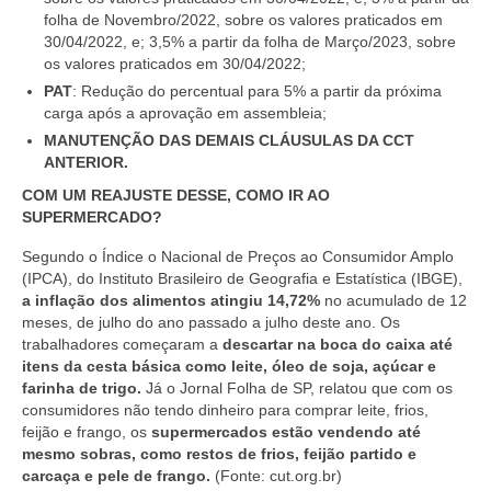
folha de Novembro/2022, sobre os valores praticados em
30/04/2022, e; 3,5% a partir da folha de Março/2023, sobre
os valores praticados em 30/04/2022;
PAT
: Redução do percentual para 5% a partir da próxima
carga após a aprovação em assembleia;
MANUTENÇÃO DAS DEMAIS CLÁUSULAS DA CCT
ANTERIOR.
COM UM REAJUSTE DESSE, COMO IR AO
SUPERMERCADO?
Segundo o Índice o Nacional de Preços ao Consumidor Amplo
(IPCA), do Instituto Brasileiro de Geografia e Estatística (IBGE),
a
inflação dos alimentos atingiu 14,72%
no acumulado de 12
meses, de julho do ano passado a julho deste ano. Os
trabalhadores começaram a
descartar na boca do caixa até
itens da cesta básica como leite, óleo de soja, açúcar e
farinha de trigo
.
Já o Jornal Folha de SP, relatou que com os
consumidores não tendo dinheiro para comprar leite, frios,
feijão e frango, os
supermercados estão vendendo até
mesmo sobras, como restos de frios, feijão partido e
carcaça e pele de frango
.
(Fonte: cut.org.br)