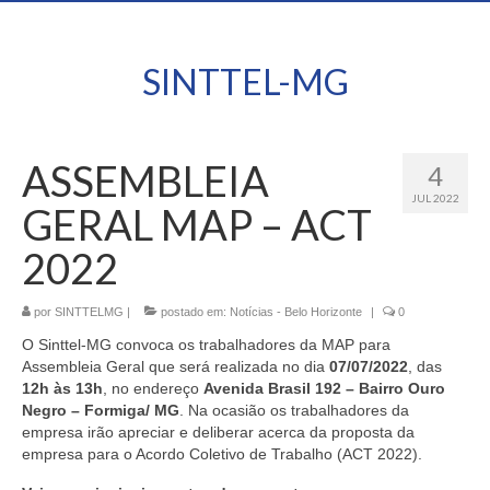
SINTTEL-MG
ASSEMBLEIA
4
JUL 2022
GERAL MAP – ACT
2022
por
SINTTELMG
|
postado em:
Notícias - Belo Horizonte
|
0
O Sinttel-MG convoca os trabalhadores da
MAP
para
Assembleia Geral que será realizada no dia
07/07/2022
, das
12h às 13h
, no endereço
Avenida Brasil 192 – Bairro Ouro
Negro – Formiga/ MG
. Na ocasião os trabalhadores da
empresa irão apreciar e deliberar acerca da proposta da
empresa para o Acordo Coletivo de Trabalho
(ACT 2022)
.