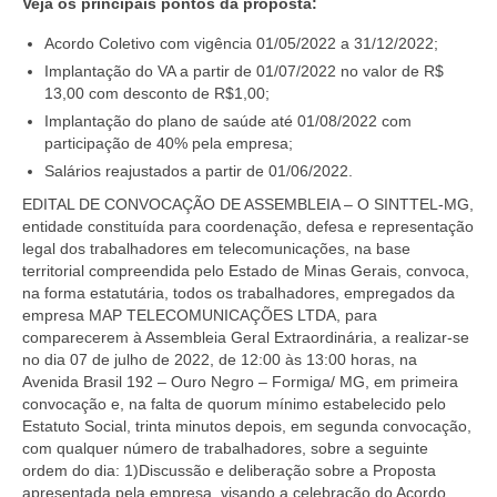
Veja os principais pontos da proposta:
Acordo Coletivo com vigência 01/05/2022 a 31/12/2022;
Implantação do VA a partir de 01/07/2022 no valor de R$
13,00 com desconto de R$1,00;
Implantação do plano de saúde até 01/08/2022 com
participação de 40% pela empresa;
Salários reajustados a partir de 01/06/2022.
EDITAL DE CONVOCAÇÃO DE ASSEMBLEIA – O SINTTEL-MG,
entidade constituída para coordenação, defesa e representação
legal dos trabalhadores em telecomunicações, na base
territorial compreendida pelo Estado de Minas Gerais, convoca,
na forma estatutária, todos os trabalhadores, empregados da
empresa
MAP TELECOMUNICAÇÕES LTDA
, para
comparecerem à Assembleia Geral Extraordinária, a realizar-se
no dia
07 de julho de 2022
, de
12:00 às 13:00 horas
, na
Avenida Brasil 192 – Ouro Negro – Formiga/ MG
, em primeira
convocação e, na falta de quorum mínimo estabelecido pelo
Estatuto Social, trinta minutos depois, em segunda convocação,
com qualquer número de trabalhadores, sobre a seguinte
ordem do dia: 1)Discussão e deliberação sobre a Proposta
apresentada pela empresa, visando a celebração do Acordo