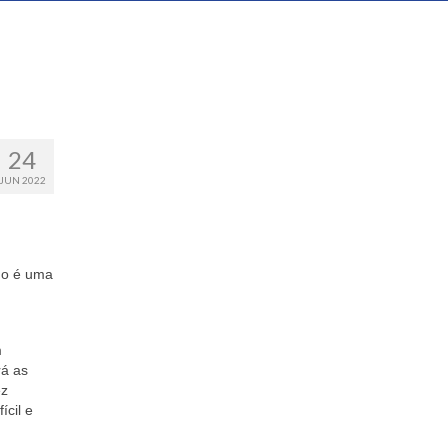
24
JUN 2022
do é uma
m
rá as
z
ícil e