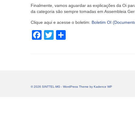
Finalmente, vamos aguardar as explicações da Oi pa
da categoria são sempre tomadas em Assembleia Geral
Clique aqui e acesse o boletim:
Boletim OI (Document
Facebook
Twitter
Share
© 2026 SINTTEL-MG - WordPress Theme by
Kadence WP