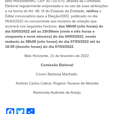
Belo Horizonte/MG, CEP 30.710-070, através da Comissão
Eleitoral regularmente empossada e no uso de suas atribuições
e na forma do Art. 48, IX do Estatuto da Entidade,
retifica
o
Edital convocatório para a Eleição/2002, publicado no dia
05/02/2022 no concernente aos horários de votação que
ocorrerá nos seguintes horários:
das 08h00 (oito horas) do
dia 03/03/2022 até as 23h59min (vinte e três horas e
cinquenta e nove minutos) do dia 04/03/2022, sendo
reaberto às
08h00 (oito horas) do dia 07/03/2022 até às
18:00 (dezoito horas) do dia 07/03/2022.
Belo Horizonte, 21 de fevereiro de 2022.
Comissão Eleitoral
Cícero Barbosa Machado,
Antônio Carlos Cabral, Rogério Tavares de Almeida
Raimunda Audinete de Araújo
Facebook
Twitter
Share