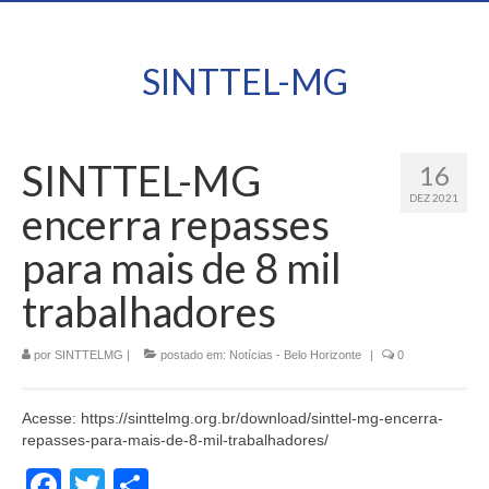
SINTTEL-MG
SINTTEL-MG
16
DEZ 2021
encerra repasses
para mais de 8 mil
trabalhadores
por
SINTTELMG
|
postado em:
Notícias - Belo Horizonte
|
0
Acesse: https://sinttelmg.org.br/download/sinttel-mg-encerra-
repasses-para-mais-de-8-mil-trabalhadores/
Facebook
Twitter
Share