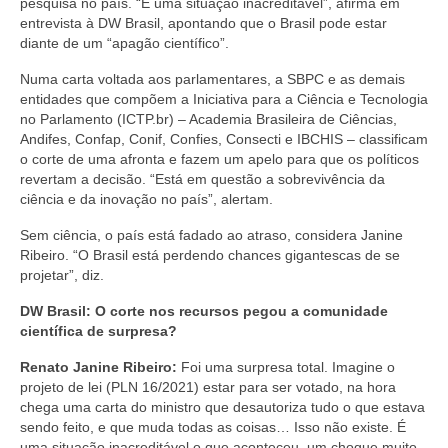
pesquisa no país. “É uma situação inacreditável”, afirma em
entrevista à DW Brasil, apontando que o Brasil pode estar
diante de um “apagão científico”.
Numa carta voltada aos parlamentares, a SBPC e as demais
entidades que compõem a Iniciativa para a Ciência e Tecnologia
no Parlamento (ICTP.br) – Academia Brasileira de Ciências,
Andifes, Confap, Conif, Confies, Consecti e IBCHIS – classificam
o corte de uma afronta e fazem um apelo para que os políticos
revertam a decisão. “Está em questão a sobrevivência da
ciência e da inovação no país”, alertam.
Sem ciência, o país está fadado ao atraso, considera Janine
Ribeiro. “O Brasil está perdendo chances gigantescas de se
projetar”, diz.
DW Brasil:
O corte nos recursos pegou a comunidade
científica de surpresa?
Renato Janine Ribeiro:
Foi uma surpresa total. Imagine o
projeto de lei (PLN 16/2021) estar para ser votado, na hora
chega uma carta do ministro que desautoriza tudo o que estava
sendo feito, e que muda todas as coisas… Isso não existe. É
uma situação inacreditável o que aconteceu, um choque muito