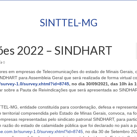
SINTTEL-MG
ações 2022 – SINDHART
0
ores em empresas de Telecomunicações do estado de Minais Gerais, 
 SINDHART
para Assembleia Geral que será realizada de forma virtual c
/survey-1.0/survey.xhtml?id=8745
, no dia
30/09/2021
, das
10h às 
rar sobre a
Pauta de Reivindicações
que será apresentada ao
SINDHA
TTEL-MG,
entidade constituída para coordenação, defesa e represent
 territorial compreendida pelo Estado de Minas Gerais, convoca, na f
empresas representadas pelo sindicato patronal
SINDHART
,
para parti
 razão do estado de calamidade pública que foi declarado no país a pa
ine.com.br/survey-1.0/survey.xhtml?id=8745
, no dia 30 de Setembro 20