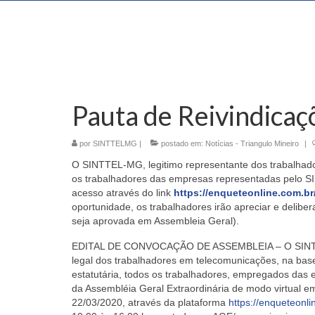
Pauta de Reivindic
por
SINTTELMG
|
postado em:
Notícias - Triangulo Mineiro
|
O SINTTEL-MG, legitimo representante dos trabalhad
os
trabalhadores das empresas representadas pelo
acesso através do link
https://enqueteonline.com.br
oportunidade, os trabalhadores irão apreciar e delibe
seja aprovada em Assembleia Geral).
EDITAL DE CONVOCAÇÃO DE ASSEMBLEIA – O SIN
legal dos trabalhadores em telecomunicações, na base
estatutária, todos os trabalhadores, empregados das 
da Assembléia Geral Extraordinária de modo virtual em
22/03/2020, através da plataforma
https://enqueteonl