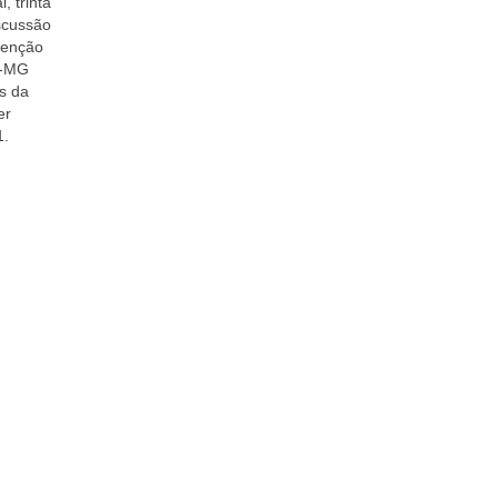
, trinta
scussão
venção
L-MG
es da
er
1.