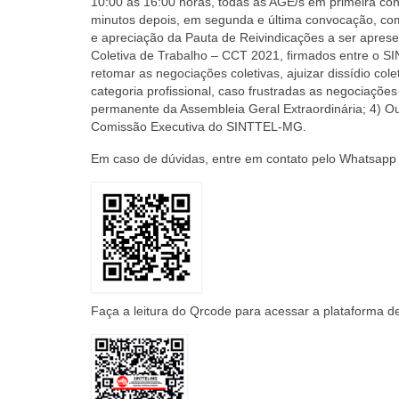
10:00 às 16:00 horas
, todas as AGE/s em primeira con
minutos depois, em segunda e última convocação, com
e apreciação da Pauta de Reivindicações a ser apres
Coletiva de Trabalho – CCT 2021, firmados entre o 
retomar as negociações coletivas, ajuizar dissídio co
categoria profissional, caso frustradas as negociaçõ
permanente da Assembleia Geral Extraordinária; 4) Ou
Comissão Executiva do SINTTEL-MG.
Em caso de dúvidas, entre em contato pelo
Whatsapp 
Faça a leitura do Qrcode para acessar a
plataforma d