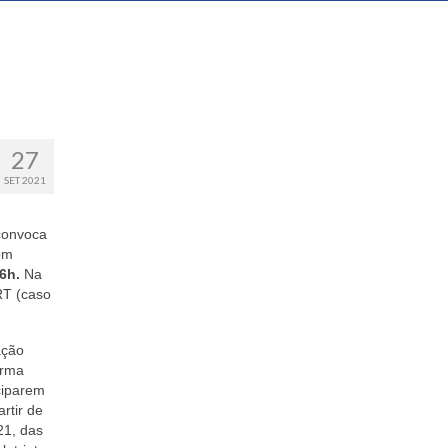
27
SET 2021
convoca
om
16h
.
Na
RT
(caso
ação
orma
ciparem
rtir de
21, das