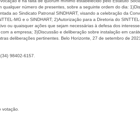
vocação e na falta de quórum mínimo estabelecido pelo Estatuto Social
 qualquer número de presentes, sobre a seguinte ordem do dia: 1)Di
entada ao Sindicato Patronal SINDHART, visando a celebração da Con
SINTTEL-MG e o SINDHART; 2)Autorização para a Diretoria do SINTTE
letivo ou quaisquer ações que sejam necessárias à defesa dos interess
es com a empresa; 3)Discussão e deliberação sobre instalação em carát
tras deliberações pertinentes. Belo Horizonte, 27 de setembro de 202
(34) 98402-6157
.
e votação
.