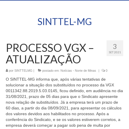
SINTTEL-MG
PROCESSO VGX –
3
SET 2021
ATUALIZAÇÃO
por
SINTTELMG
|
postado em:
Notícias - Norte de Minas
|
0
O SINTTEL-MG informa que, após várias tentativas de
solucionar a situação dos substituídos no processo da
VGX
0011342.88.2019.5.03.0145
, ficou definido, em audiência no dia
31/08/2021,
prazo de 05 dias para que o Sindicato apresente
nova relação de substituídos.
Já a empresa terá um prazo de
60 dias, a partir do dia
08/09/2021,
para apresentar os cálculos
dos valores devidos aos habilitados no processo. Após a
conferência do Sindicato, e se os valores estiverem corretos, a
empresa deverá começar a pagar sob pena de multa
por