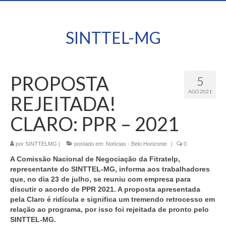
SINTTEL-MG
PROPOSTA
5
AGO 2021
REJEITADA!
CLARO: PPR – 2021
por
SINTTELMG
|
postado em:
Notícias - Belo Horizonte
|
0
A
Comissão Nacional de Negociação da Fitratelp,
representante do SINTTEL-MG
,
informa aos trabalhadores
que, no dia
23 de julho
, se reuniu com empresa para
discutir o acordo de PPR 2021.
A proposta apresentada
pela Claro é ridícula e significa um tremendo retrocesso em
relação ao programa, por isso foi rejeitada de pronto pelo
SINTTEL-MG.