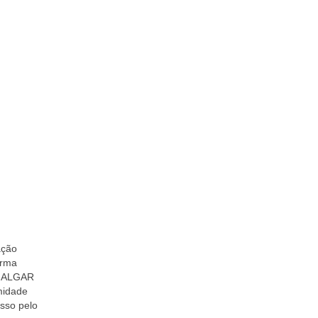
ação
orma
a ALGAR
midade
sso pelo