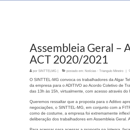
Assembleia Geral – A
ACT 2020/2021
por
SINTTELMG
|
postado em:
Notícias - Triangulo Mineiro
|
O SINTTEL-MG convoca os trabalhadores da Algar Tel
da empresa para o
ADITIVO ao Acordo Coletivo de Tra
das 13h às 15h, virtualmente, com acesso através do l
Queremos ressaltar que a proposta para o Aditivo ap
negociações, o SINTTEL-MG, em conjunto com a FITRA
como de costume, a empresa foi extremamente inflexíve
deliberação dos trabalhadores em Assembleia Geral.
A
Para acessar para acessar a proposta na íntegra, faça