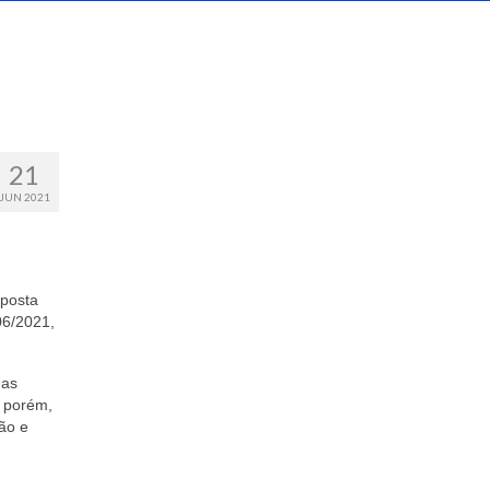
21
JUN 2021
oposta
06/2021,
 as
, porém,
ão e