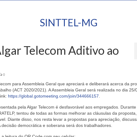
SINTTEL-MG
lgar Telecom Aditivo ao
0
ecom para Assembleia Geral que apreciará e deliberará acerca da pr
balho (ACT 2020/2021). A Assembleia Geral será realizada no dia 25/
ink:
https://global.gotomeeting.com/join/344666157
.
resentada pela Algar Telecom é desfavorável aos empregados.
Durante
TELP, tentou de todas as formas melhorar as cláusulas da proposta
l. Diante disso, nos resta levar a propostas para apreciação, discuss
 decisão democrática e soberana será dos trabalhadores.
 a leitura do QR Code com seu celular: