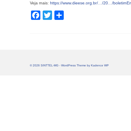
Veja mais:
https://www.dieese.org.br/…/20…/boletim
Facebook
Twitter
Share
© 2026 SINTTEL-MG - WordPress Theme by
Kadence WP