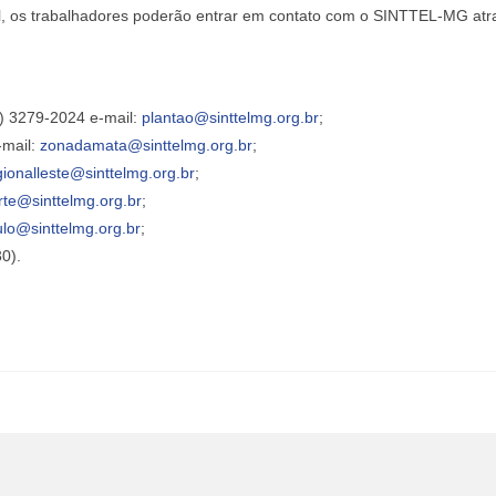
l, os trabalhadores poderão entrar em contato com o SINTTEL-MG atr
) 3279-2024 e-mail:
plantao@sinttelmg.org.br
;
-mail:
zonadamata@sinttelmg.org.br
;
gionalleste@sinttelmg.org.br
;
rte@sinttelmg.org.br
;
ulo@sinttelmg.org.br
;
30).