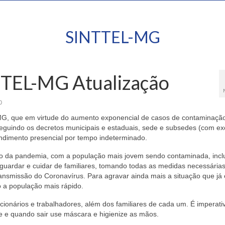
SINTTEL-MG
TEL-MG Atualização
0
G, que em virtude do aumento exponencial de casos de contaminaçã
guindo os decretos municipais e estaduais, sede e subsedes (com e
endimento presencial por tempo indeterminado.
to da pandemia, com a população mais jovem sendo contaminada, incl
sguardar e cuidar de familiares, tomando todas as medidas necessárias
ransmissão do Coronavírus. Para agravar ainda mais a situação que já 
 a população mais rápido.
ncionários e trabalhadores, além dos familiares de cada um. É imperati
 e quando sair use máscara e higienize as mãos.