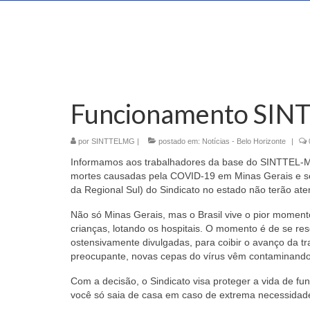
Funcionamento SINT
por
SINTTELMG
|
postado em:
Notícias - Belo Horizonte
|
Informamos aos trabalhadores da base do SINTTEL-M
mortes causadas pela COVID-19 em Minas Gerais e se
da Regional Sul) do Sindicato no estado não terão at
Não só Minas Gerais, mas o Brasil vive o pior momen
crianças, lotando os hospitais. O momento é de se re
ostensivamente divulgadas, para coibir o avanço da t
preocupante, novas cepas do vírus vêm contaminando
Com a decisão, o Sindicato visa proteger a vida de fu
você só saia de casa em caso de extrema necessidade