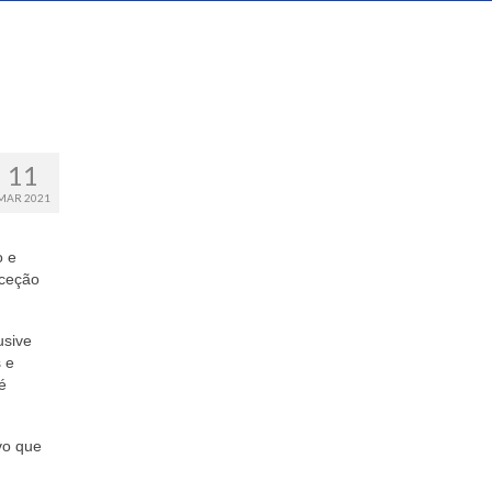
11
MAR 2021
o e
xceção
usive
 e
é
vo que