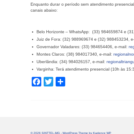
Enquanto durar o período sem atendimento presencia
canais abaixo:
Belo Horizonte – WhatsApp: (33) 984659874 e (31
Juiz de Fora: (32) 988969674 e (32) 988453234, e
Governador Valadares: (33) 984654406, e-mail:
re
Montes Claros: (38) 984017340, e-mail:
regionalno
Uberlândia: (34) 984026157, e-mail:
regionaltriang
Varginha: Terá atendimento presencial (10h às 15:
Facebook
Twitter
Share
© 2026 SINTTEL-MG - WordPress Theme by
Kadence WP