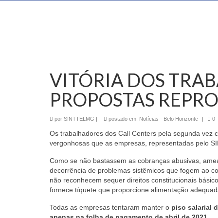
VITÓRIA DOS TRA
PROPOSTAS REPRO
por
SINTTELMG
|
postado em:
Notícias - Belo Horizonte
|
0
Os trabalhadores dos Call Centers pela segunda vez 
vergonhosas que as empresas, representadas pelo S
Como se não bastassem as cobranças abusivas, ameaç
decorrência de problemas sistêmicos que fogem ao con
não reconhecem sequer direitos constitucionais básic
fornece tíquete que proporcione alimentação adequad
Todas as empresas tentaram manter o
piso salarial 
apenas na folha de pagamento de abril de 2021.