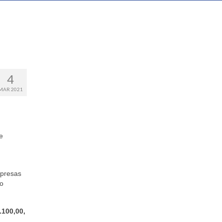
4
MAR 2021
e
presas
ão
.100,00,