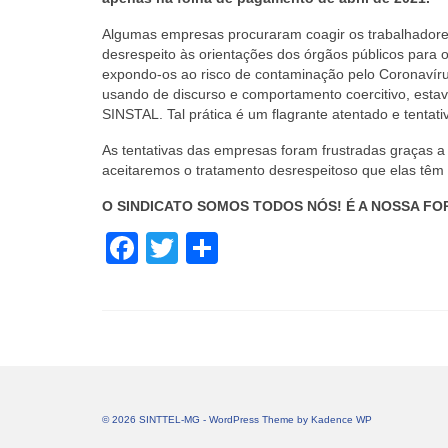
Algumas empresas procuraram coagir os trabalhadores, 
desrespeito às orientações dos órgãos públicos para o
expondo-os ao risco de contaminação pelo Coronavírus
usando de discurso e comportamento coercitivo, esta
SINSTAL. Tal prática é um flagrante atentado e tentat
As tentativas das empresas foram frustradas graças a 
aceitaremos o tratamento desrespeitoso que elas têm p
O SINDICATO SOMOS TODOS NÓS! É A NOSSA FOR
Facebook
Twitter
Share
© 2026 SINTTEL-MG - WordPress Theme by
Kadence WP