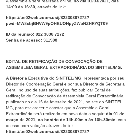
A assembleia será realizada online,
no dia 01/03/2021, das
14:00 às 16:30,
através do link:
https://us02web.zoom.us/j/82230387272?
pwd=MW8xbjBHVW9pOHBUOHpyZWpNZHRYQT09
ID da reunião: 822 3038 7272
Senha de acesso: 311988
EDITAL DE RETIFICAÇÃO DE CONVOCAÇÃO DE
ASSEMBLEIA GERAL EXTRAORDINÁRIA DO
SINTTEL/MG.
A Diretoria Executiva do SINTTEL/MG
, representada por seu
Diretor de Coordenação Geral e por sua Diretora de Secretaria
Geral, no uso de suas atribuições, faz publicar Edital de
retificação de Convocação de Assembleia Geral Extraordinária
publicado no dia 16 de fevereiro de 2021, no site do SINTTEL
MG, para esclarecer e constar que a Assembleia Geral
Extraordinária será realizada em nova data a seguir:
dia 01 de
março de 2021, no horário de 14h:00min às 16h:30min.
com
acesso para votação através do link:
https://us02web.zoom.us/j/82230387272?