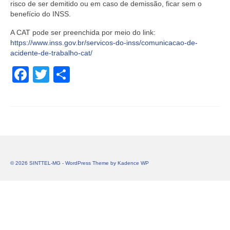
risco de ser demitido ou em caso de demissão, ficar sem o
benefício do INSS.
A CAT pode ser preenchida por meio do link:
https://www.inss.gov.br/servicos-do-inss/comunicacao-de-
acidente-de-trabalho-cat/
Facebook
Twitter
Share
© 2026 SINTTEL-MG - WordPress Theme by
Kadence WP